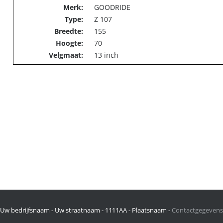
Merk:
GOODRIDE
Type:
Z 107
Breedte:
155
Hoogte:
70
Velgmaat:
13 inch
Uw bedrijfsnaam - Uw straatnaam - 1111AA - Plaatsnaam -
Contactgegevens