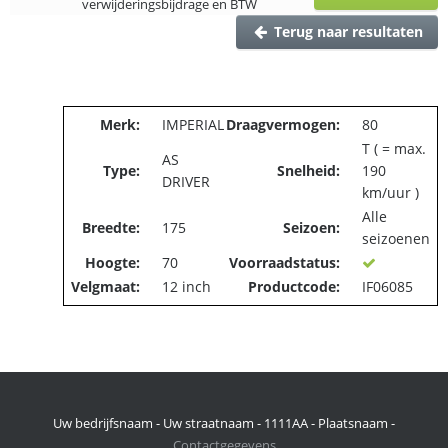
verwijderingsbijdrage en BTW
Terug naar resultaten
Merk:
IMPERIAL
Draagvermogen:
80
T ( = max.
AS
Type:
Snelheid:
190
DRIVER
km/uur )
Alle
Breedte:
175
Seizoen:
seizoenen
Hoogte:
70
Voorraadstatus:
Velgmaat:
12 inch
Productcode:
IF06085
Uw bedrijfsnaam - Uw straatnaam - 1111AA - Plaatsnaam -
Contactgegevens