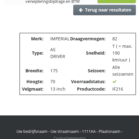
verwijderingsbijdrage en BTW
Terug naar resultaten
Merk:
IMPERIAL
Draagvermogen:
82
T ( = max.
AS
Type:
Snelheid:
190
DRIVER
km/uur )
Alle
Breedte:
175
Seizoen:
seizoenen
Hoogte:
70
Voorraadstatus:
Velgmaat:
13 inch
Productcode:
IF216
Uw bedrijfsnaam - Uw straatnaam - 1111AA - Plaatsnaam -
Contactgegevens