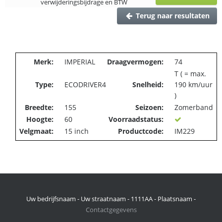
verwijderingsbijdrage en BTW
Terug naar resultaten
Merk:
IMPERIAL
Draagvermogen:
74
T ( = max.
Type:
ECODRIVER4
Snelheid:
190 km/uur
)
Breedte:
155
Seizoen:
Zomerband
Hoogte:
60
Voorraadstatus:
Velgmaat:
15 inch
Productcode:
IM229
Uw bedrijfsnaam - Uw straatnaam - 1111AA - Plaatsnaam -
Contactgegevens