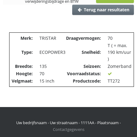
verwijderingsbijdrage en BTW
Terug naar resultaten
Merk:
TRISTAR
Draagvermogen:
70
T ( = max.
Type:
ECOPOWER3
Snelheid:
190 km/uur
)
Breedte:
135
Seizoen:
Zomerband
Hoogte:
70
Voorraadstatus:
Velgmaat:
15 inch
Productcode:
TT272
Uw bedrijfsnaam - Uw straatnaam - 1111AA - Plaatsnaam -
Contactgegevens