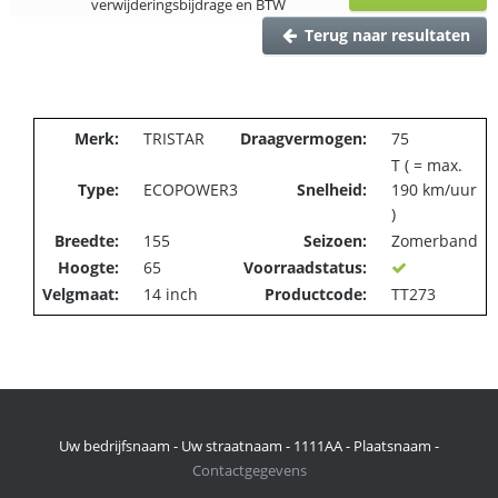
verwijderingsbijdrage en BTW
Terug naar resultaten
Merk:
TRISTAR
Draagvermogen:
75
T ( = max.
Type:
ECOPOWER3
Snelheid:
190 km/uur
)
Breedte:
155
Seizoen:
Zomerband
Hoogte:
65
Voorraadstatus:
Velgmaat:
14 inch
Productcode:
TT273
Uw bedrijfsnaam - Uw straatnaam - 1111AA - Plaatsnaam -
Contactgegevens