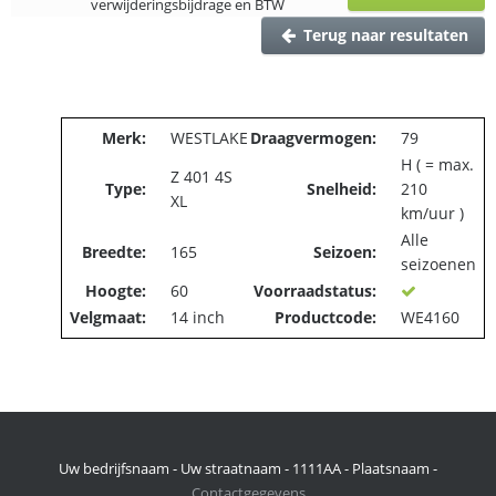
verwijderingsbijdrage en BTW
Terug naar resultaten
Merk:
WESTLAKE
Draagvermogen:
79
H ( = max.
Z 401 4S
Type:
Snelheid:
210
XL
km/uur )
Alle
Breedte:
165
Seizoen:
seizoenen
Hoogte:
60
Voorraadstatus:
Velgmaat:
14 inch
Productcode:
WE4160
Uw bedrijfsnaam - Uw straatnaam - 1111AA - Plaatsnaam -
Contactgegevens