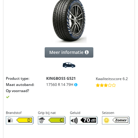
Meer informatie
Product type:
KINGBOSS G521
Kwaliteitsscore 6.2
Maat autoband:
17560 R 14 79H
Op voorraad?
Brandstof
Grip bij nat
Geluid
Seizoen