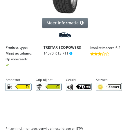
Meer informatie
Product type:
TRISTAR ECOPOWER3
Kwaliteitsscore 6.2
Maat autoband:
14570 R 13 71T
Op voorraad?
Brandstof
Grip bij nat
Geluid
Seizoen
Prijzen incl. montage, verwijderingsbijdrage en BTW