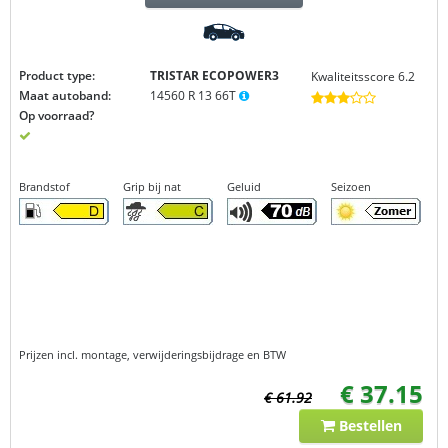
Product type:
TRISTAR ECOPOWER3
Kwaliteitsscore 6.2
Maat autoband:
14560 R 13 66T
Op voorraad?
Brandstof
Grip bij nat
Geluid
Seizoen
Prijzen incl. montage, verwijderingsbijdrage en BTW
€ 37.15
€ 61.92
Bestellen