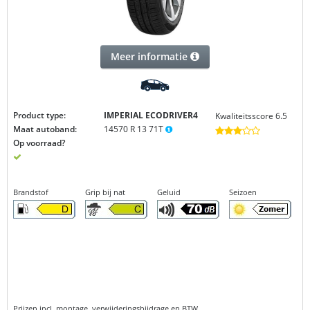
Meer informatie
Product type:
IMPERIAL ECODRIVER4
Kwaliteitsscore 6.5
Maat autoband:
14570 R 13 71T
Op voorraad?
Brandstof
Grip bij nat
Geluid
Seizoen
Prijzen incl. montage, verwijderingsbijdrage en BTW