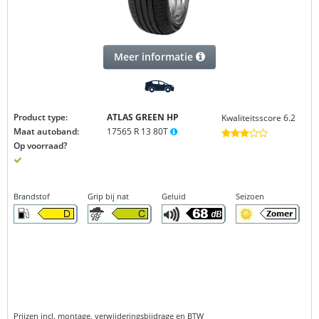
Meer informatie
Product type:
ATLAS GREEN
HP
Kwaliteitsscore 6.2
Maat autoband:
17565 R 13 80T
Op voorraad?
Brandstof
Grip bij nat
Geluid
Seizoen
Prijzen incl. montage, verwijderingsbijdrage en BTW