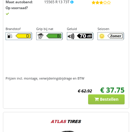
Maat autoband:
15565 R 13 73T
Op voorraad?
Brandstof
Grip bij nat
Geluid
Seizoen
Prijzen incl. montage, verwijderingsbijdrage en BTW
€ 37.75
€ 62.92
Bestellen