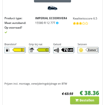
Product type:
IMPERIAL ECODRIVER4
Kwaliteitsscore 6.5
Maat autoband:
15580 R 12 77T
Op voorraad?
Brandstof
Grip bij nat
Geluid
Seizoen
Prijzen incl. montage, verwijderingsbijdrage en BTW
€ 38.36
€ 63.93
Bestellen