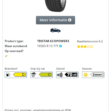
Meer informatie
Product type:
TRISTAR ECOPOWER3
Kwaliteitsscore 6.2
Maat autoband:
16565 R 13 77T
Op voorraad?
Brandstof
Grip bij nat
Geluid
Seizoen
Prijzen incl. montage, verwijderingsbijdrage en BTW