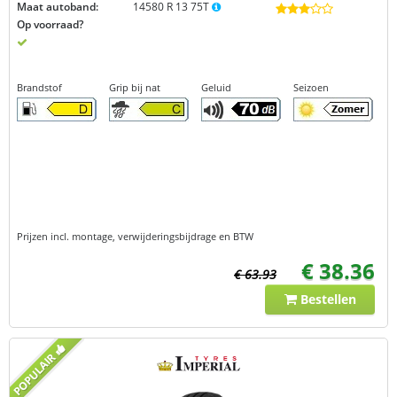
Maat autoband:
14580 R 13 75T
Op voorraad?
Brandstof
Grip bij nat
Geluid
Seizoen
Prijzen incl. montage, verwijderingsbijdrage en BTW
€ 38.36
€ 63.93
Bestellen