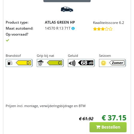
Product type:
ATLAS GREEN
HP
Kwaliteitsscore 6.2
Maat autoband:
14570 R 13 71T
Op voorraad?
Brandstof
Grip bij nat
Geluid
Seizoen
Prijzen incl. montage, verwijderingsbijdrage en BTW
€ 37.15
€ 61.92
Bestellen