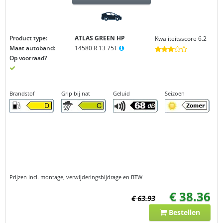
Product type:
ATLAS GREEN
HP
Kwaliteitsscore 6.2
Maat autoband:
14580 R 13 75T
Op voorraad?
Brandstof
Grip bij nat
Geluid
Seizoen
Prijzen incl. montage, verwijderingsbijdrage en BTW
€ 38.36
€ 63.93
Bestellen