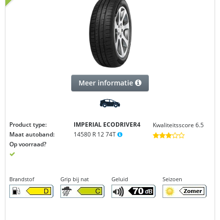
Meer informatie
Product type:
IMPERIAL ECODRIVER4
Kwaliteitsscore 6.5
Maat autoband:
14580 R 12 74T
Op voorraad?
Brandstof
Grip bij nat
Geluid
Seizoen