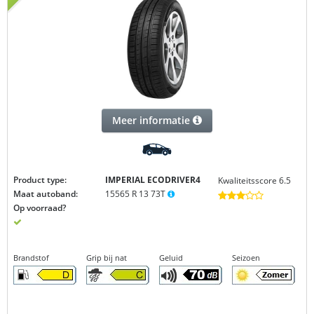
Meer informatie
Product type:
IMPERIAL ECODRIVER4
Kwaliteitsscore 6.5
Maat autoband:
15565 R 13 73T
Op voorraad?
Brandstof
Grip bij nat
Geluid
Seizoen