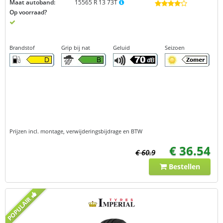
Maat autoband:
15565 R 13 73T
Op voorraad?
Brandstof
Grip bij nat
Geluid
Seizoen
Prijzen incl. montage, verwijderingsbijdrage en BTW
€ 36.54
€ 60.9
Bestellen