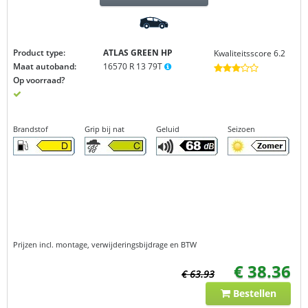
Product type:
ATLAS GREEN
HP
Kwaliteitsscore 6.2
Maat autoband:
16570 R 13 79T
Op voorraad?
Brandstof
Grip bij nat
Geluid
Seizoen
Prijzen incl. montage, verwijderingsbijdrage en BTW
€ 38.36
€ 63.93
Bestellen