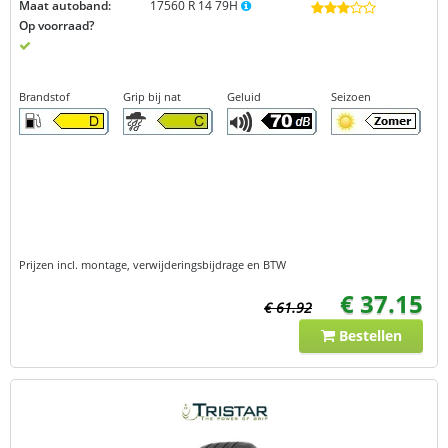
Maat autoband:
17560 R 14 79H
Op voorraad?
Brandstof
Grip bij nat
Geluid
Seizoen
Prijzen incl. montage, verwijderingsbijdrage en BTW
€ 37.15
€ 61.92
Bestellen