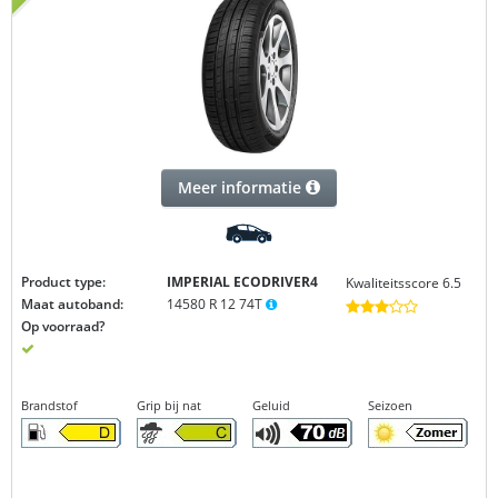
Meer informatie
Product type:
IMPERIAL ECODRIVER4
Kwaliteitsscore 6.5
Maat autoband:
14580 R 12 74T
Op voorraad?
Brandstof
Grip bij nat
Geluid
Seizoen