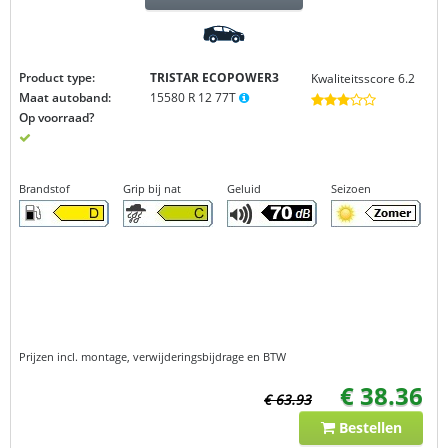
Product type:
TRISTAR ECOPOWER3
Kwaliteitsscore 6.2
Maat autoband:
15580 R 12 77T
Op voorraad?
Brandstof
Grip bij nat
Geluid
Seizoen
Prijzen incl. montage, verwijderingsbijdrage en BTW
€ 38.36
€ 63.93
Bestellen