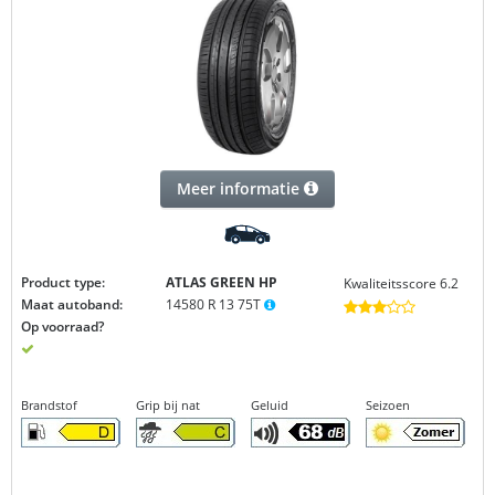
Meer informatie
Product type:
ATLAS GREEN
HP
Kwaliteitsscore 6.2
Maat autoband:
14580 R 13 75T
Op voorraad?
Brandstof
Grip bij nat
Geluid
Seizoen