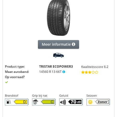
Meer informatie
Product type:
TRISTAR ECOPOWER3
Kwaliteitsscore 6.2
Maat autoband:
14560 R 13 66T
Op voorraad?
Brandstof
Grip bij nat
Geluid
Seizoen