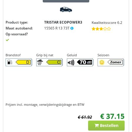
Product type:
TRISTAR ECOPOWER3
Kwaliteitsscore 6.2
Maat autoband:
15565 R 13 73T
Op voorraad?
Brandstof
Grip bij nat
Geluid
Seizoen
Prijzen incl. montage, verwijderingsbijdrage en BTW
€ 37.15
€ 61.92
Bestellen