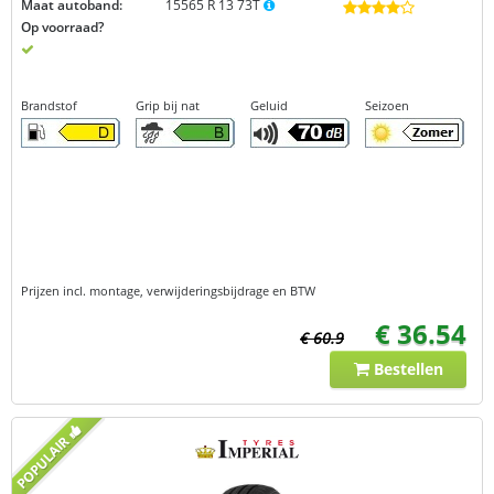
Maat autoband:
15565 R 13 73T
Op voorraad?
Brandstof
Grip bij nat
Geluid
Seizoen
Prijzen incl. montage, verwijderingsbijdrage en BTW
€ 36.54
€ 60.9
Bestellen