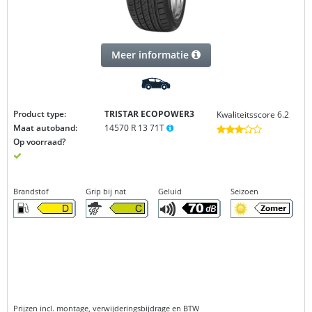
Meer informatie
Product type:
TRISTAR ECOPOWER3
Kwaliteitsscore 6.2
Maat autoband:
14570 R 13 71T
Op voorraad?
Brandstof
Grip bij nat
Geluid
Seizoen
Prijzen incl. montage, verwijderingsbijdrage en BTW