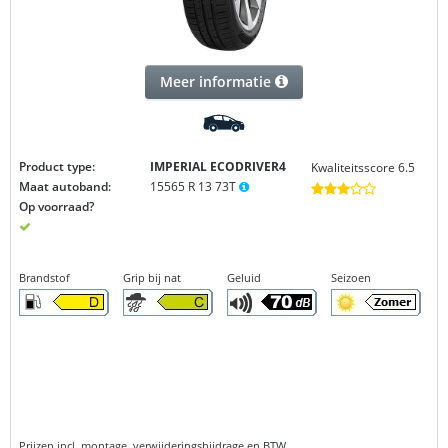
Meer informatie
Product type:
IMPERIAL ECODRIVER4
Kwaliteitsscore 6.5
Maat autoband:
15565 R 13 73T
Op voorraad?
Brandstof
Grip bij nat
Geluid
Seizoen
Prijzen incl. montage, verwijderingsbijdrage en BTW