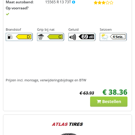
Maat autoband:
15565 R 13 73T
Op voorraad?
Brandstof
Grip bij nat
Geluid
Seizoen
Prijzen incl. montage, verwijderingsbijdrage en BTW
€ 38.36
€ 63.93
Bestellen