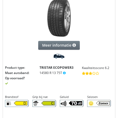
Meer informatie
Product type:
TRISTAR ECOPOWER3
Kwaliteitsscore 6.2
Maat autoband:
14580 R 13 75T
Op voorraad?
Brandstof
Grip bij nat
Geluid
Seizoen