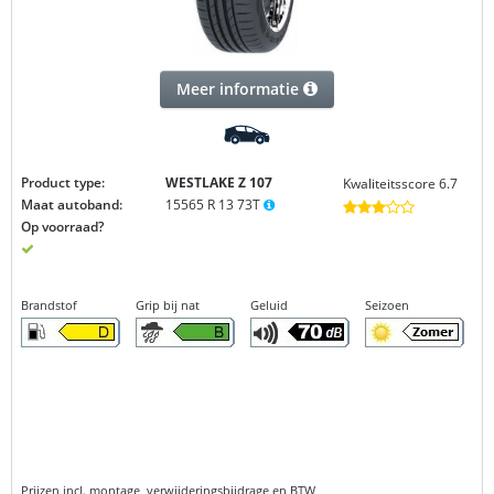
Meer informatie
Product type:
WESTLAKE Z 107
Kwaliteitsscore 6.7
Maat autoband:
15565 R 13 73T
Op voorraad?
Brandstof
Grip bij nat
Geluid
Seizoen
Prijzen incl. montage, verwijderingsbijdrage en BTW