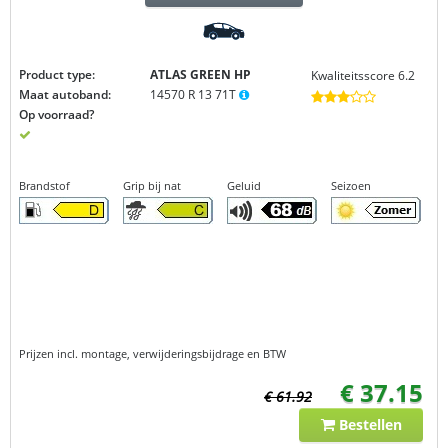
Product type:
ATLAS GREEN
HP
Kwaliteitsscore 6.2
Maat autoband:
14570 R 13 71T
Op voorraad?
Brandstof
Grip bij nat
Geluid
Seizoen
Prijzen incl. montage, verwijderingsbijdrage en BTW
€ 37.15
€ 61.92
Bestellen