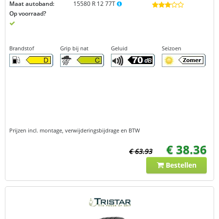
Maat autoband:
15580 R 12 77T
Op voorraad?
Brandstof
Grip bij nat
Geluid
Seizoen
Prijzen incl. montage, verwijderingsbijdrage en BTW
€ 38.36
€ 63.93
Bestellen